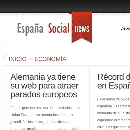
Depo
INICIO
ECONOMÍA
>
>
Alemania ya tiene
Récord d
su web para atraer
en Espa
parados europeos
Es el balón de oxíg
española. El sector t
El país germano es uno de los estados de la
momento de su histor
Unión Europea con menor tasa de paro
capeando el tempora
juvenil. Así las cosas, muchas de sus
otro. Y es que este s
empresas precisan trabajadores para cubrir