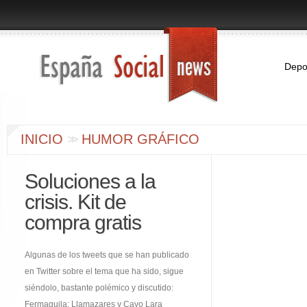
Depo
INICIO
HUMOR GRÁFICO
>
>
Soluciones a la
crisis. Kit de
compra gratis
Algunas de los tweets que se han publicado
en Twitter sobre el tema que ha sido, sigue
siéndolo, bastante polémico y discutido:
Fermaguila: Llamazares y Cayo Lara