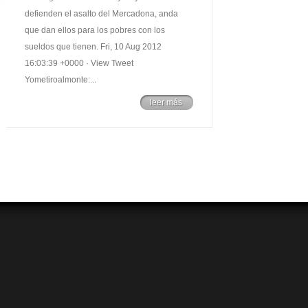
defienden el asalto del Mercadona, anda
que dan ellos para los pobres con los
sueldos que tienen. Fri, 10 Aug 2012
16:03:39 +0000 · View Tweet
Yometiroalmonte:...
leer más