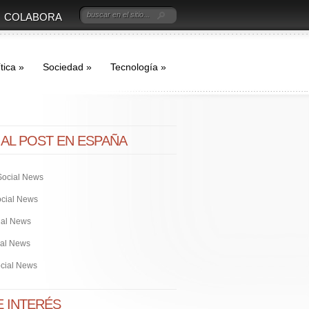
COLABORA
tica
»
Sociedad
»
Tecnología
»
IAL POST EN ESPAÑA
Social News
cial News
ial News
ial News
ocial News
E INTERÉS