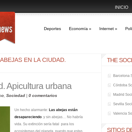
INICIO
Deportes
Economía
»
Internet
»
Polí
ABEJAS EN LA CIUDAD.
THE SOC
Barcelona 
d. Apicultura urbana
Córdoba So
Madrid Soc
co
,
Sociedad
|
0 comentarios
Sevilla Soc
Un hecho alarmante:
Las abejas están
Valencia S
desapareciendo
. y sin abejas… No habría
vida. Su extinción sería fatal para los
SITIOS D
ecosistemas del planeta, puesto que estas